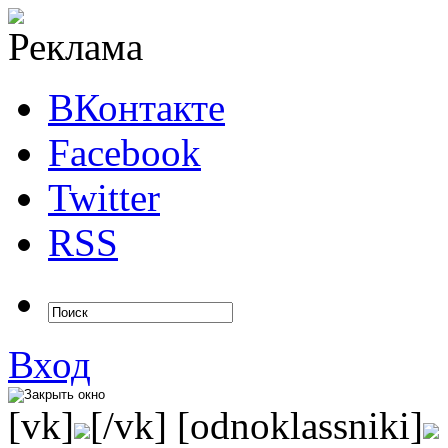
ВКонтакте
Facebook
Twitter
RSS
Вход
[vk]
[/vk] [odnoklassniki]