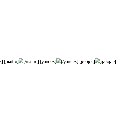
k] [mailru]
[/mailru] [yandex]
[/yandex] [google]
[/google]