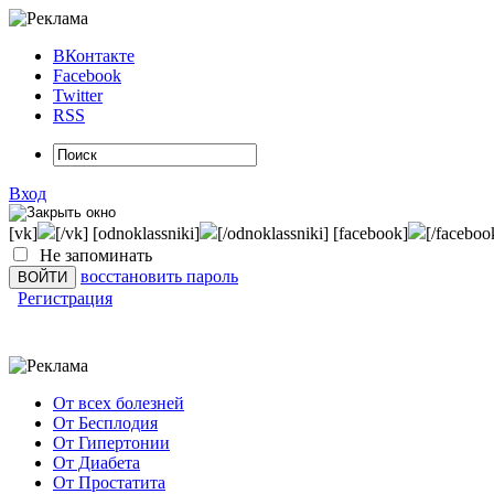
ВКонтакте
Facebook
Twitter
RSS
Вход
[vk]
[/vk] [odnoklassniki]
[/odnoklassniki] [facebook]
[/faceboo
Не запоминать
восстановить пароль
Регистрация
От всех болезней
От Бесплодия
От Гипертонии
От Диабета
От Простатита