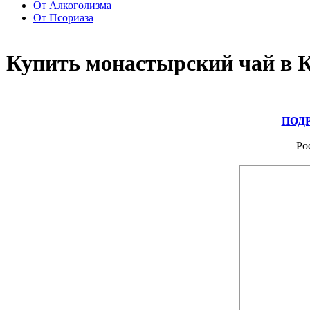
От Алкоголизма
От Псориаза
Купить монастырский чай в 
ПОД
Ро