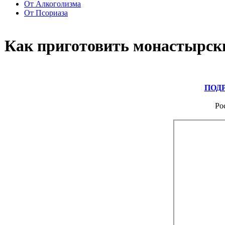
От Алкоголизма
От Псориаза
Как приготовить монастырск
ПОД
Ро