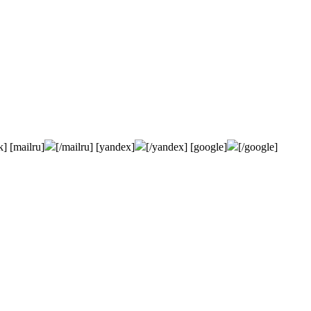
k] [mailru]
[/mailru] [yandex]
[/yandex] [google]
[/google]