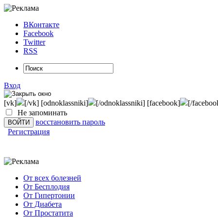
ВКонтакте
Facebook
Twitter
RSS
Вход
[vk]
[/vk] [odnoklassniki]
[/odnoklassniki] [facebook]
[/faceboo
Не запоминать
восстановить пароль
Регистрация
От всех болезней
От Бесплодия
От Гипертонии
От Диабета
От Простатита