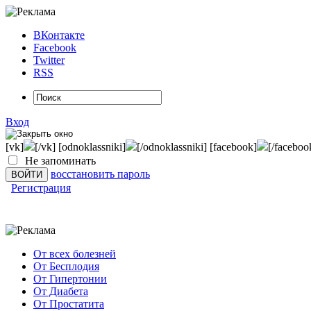
ВКонтакте
Facebook
Twitter
RSS
Вход
[vk]
[/vk] [odnoklassniki]
[/odnoklassniki] [facebook]
[/faceboo
Не запоминать
восстановить пароль
Регистрация
От всех болезней
От Бесплодия
От Гипертонии
От Диабета
От Простатита