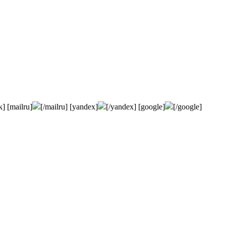
k] [mailru]
[/mailru] [yandex]
[/yandex] [google]
[/google]