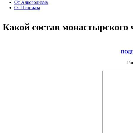
От Алкоголизма
От Псориаза
Какой состав монастырского 
ПОД
Ро