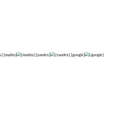
k] [mailru]
[/mailru] [yandex]
[/yandex] [google]
[/google]