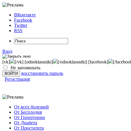
ВКонтакте
Facebook
Twitter
RSS
Вход
[vk]
[/vk] [odnoklassniki]
[/odnoklassniki] [facebook]
[/faceboo
Не запоминать
восстановить пароль
Регистрация
От всех болезней
От Бесплодия
От Гипертонии
От Диабета
От Простатита