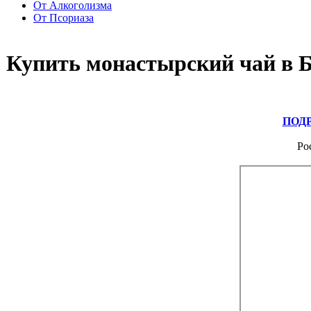
От Алкоголизма
От Псориаза
Купить монастырский чай в 
ПОД
Ро