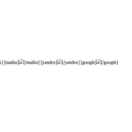
k] [mailru]
[/mailru] [yandex]
[/yandex] [google]
[/google]