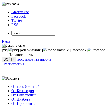
ВКонтакте
Facebook
Twitter
RSS
Вход
[vk]
[/vk] [odnoklassniki]
[/odnoklassniki] [facebook]
[/faceboo
Не запоминать
восстановить пароль
Регистрация
От всех болезней
От Бесплодия
От Гипертонии
От Диабета
От Простатита