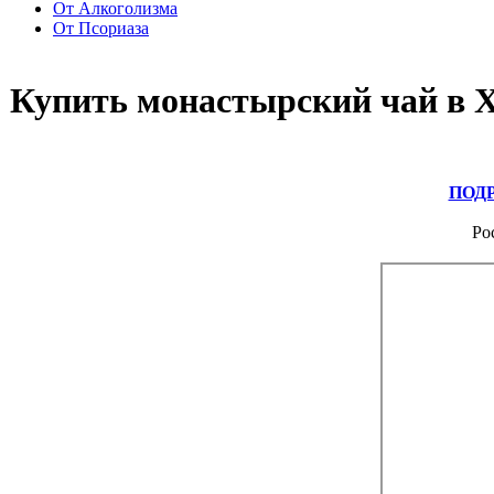
От Алкоголизма
От Псориаза
Купить монастырский чай в 
ПОД
Ро