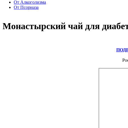
От Алкоголизма
От Псориаза
Монастырский чай для диабе
ПОД
Ро