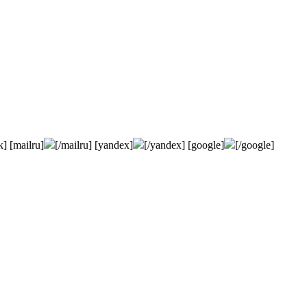
k] [mailru]
[/mailru] [yandex]
[/yandex] [google]
[/google]