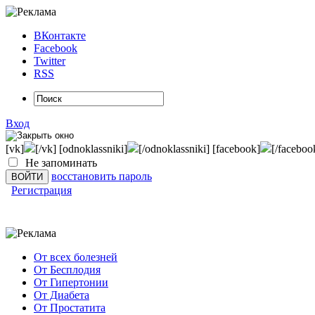
ВКонтакте
Facebook
Twitter
RSS
Вход
[vk]
[/vk] [odnoklassniki]
[/odnoklassniki] [facebook]
[/faceboo
Не запоминать
восстановить пароль
Регистрация
От всех болезней
От Бесплодия
От Гипертонии
От Диабета
От Простатита