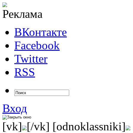
ВКонтакте
Facebook
Twitter
RSS
Вход
[vk]
[/vk] [odnoklassniki]