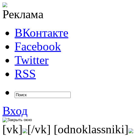
ВКонтакте
Facebook
Twitter
RSS
Вход
[vk]
[/vk] [odnoklassniki]