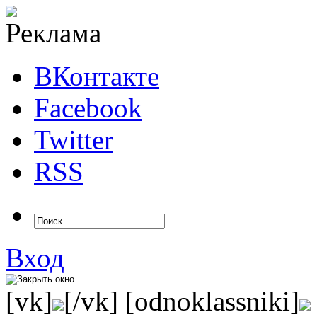
ВКонтакте
Facebook
Twitter
RSS
Вход
[vk]
[/vk] [odnoklassniki]