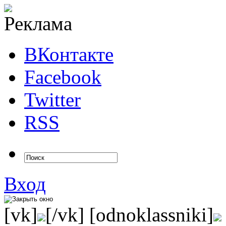
ВКонтакте
Facebook
Twitter
RSS
Вход
[vk]
[/vk] [odnoklassniki]