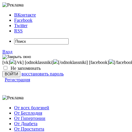
ВКонтакте
Facebook
Twitter
RSS
Вход
[vk]
[/vk] [odnoklassniki]
[/odnoklassniki] [facebook]
[/faceboo
Не запоминать
восстановить пароль
Регистрация
От всех болезней
От Бесплодия
От Гипертонии
От Диабета
От Простатита