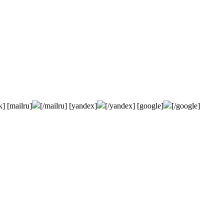
k] [mailru]
[/mailru] [yandex]
[/yandex] [google]
[/google]