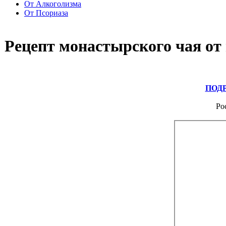
От Алкоголизма
От Псориаза
Рецепт монастырского чая от
ПОД
Ро