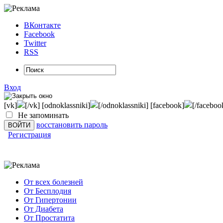
ВКонтакте
Facebook
Twitter
RSS
Вход
[vk]
[/vk] [odnoklassniki]
[/odnoklassniki] [facebook]
[/faceboo
Не запоминать
восстановить пароль
Регистрация
От всех болезней
От Бесплодия
От Гипертонии
От Диабета
От Простатита