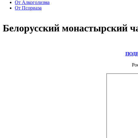
От Алкоголизма
От Псориаза
Белорусский монастырский ча
ПОД
Ро