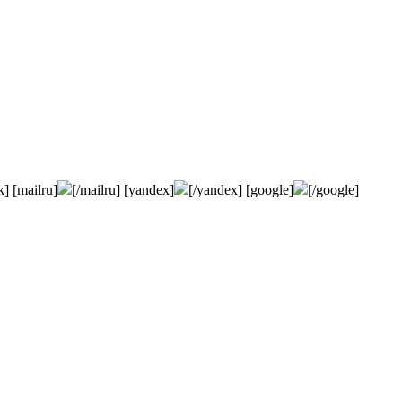
k] [mailru]
[/mailru] [yandex]
[/yandex] [google]
[/google]