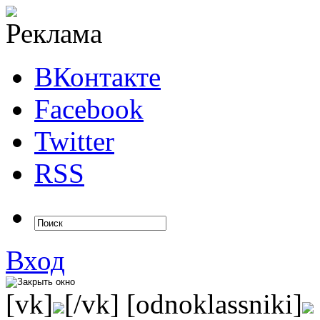
ВКонтакте
Facebook
Twitter
RSS
Вход
[vk]
[/vk] [odnoklassniki]