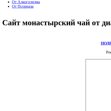
От Алкоголизма
От Псориаза
Сайт монастырский чай от ди
ПОД
Ро