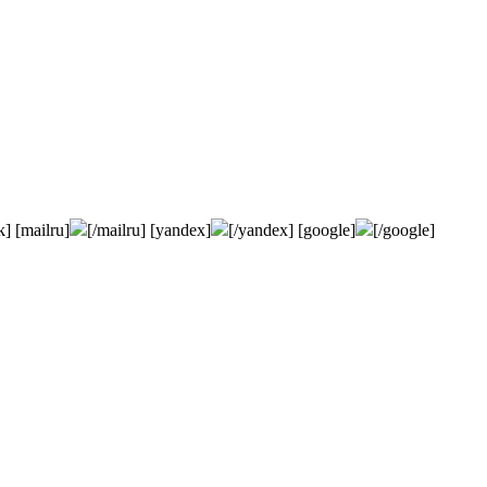
k] [mailru]
[/mailru] [yandex]
[/yandex] [google]
[/google]