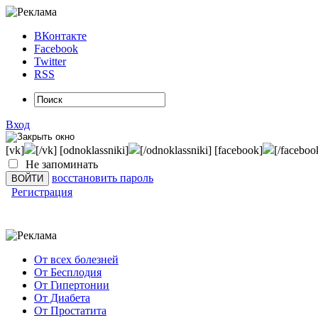
ВКонтакте
Facebook
Twitter
RSS
Вход
[vk]
[/vk] [odnoklassniki]
[/odnoklassniki] [facebook]
[/faceboo
Не запоминать
восстановить пароль
Регистрация
От всех болезней
От Бесплодия
От Гипертонии
От Диабета
От Простатита