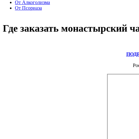
От Алкоголизма
От Псориаза
Где заказать монастырский ч
ПОД
Ро