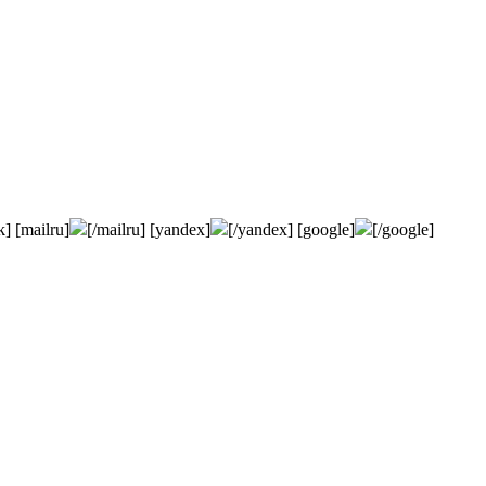
k] [mailru]
[/mailru] [yandex]
[/yandex] [google]
[/google]