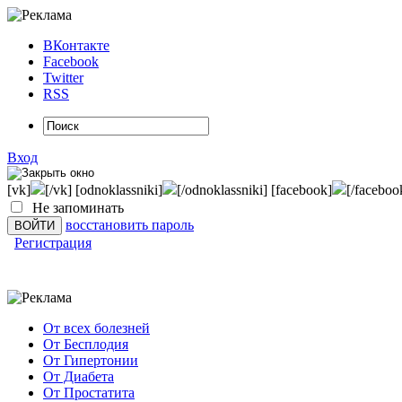
ВКонтакте
Facebook
Twitter
RSS
Вход
[vk]
[/vk] [odnoklassniki]
[/odnoklassniki] [facebook]
[/faceboo
Не запоминать
восстановить пароль
Регистрация
От всех болезней
От Бесплодия
От Гипертонии
От Диабета
От Простатита