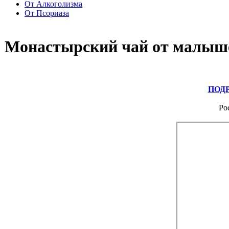
От Алкоголизма
От Псориаза
Монастырский чай от малыш
ПОД
Ро