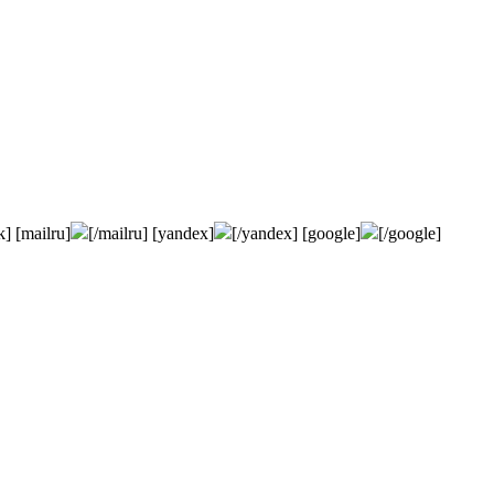
k] [mailru]
[/mailru] [yandex]
[/yandex] [google]
[/google]