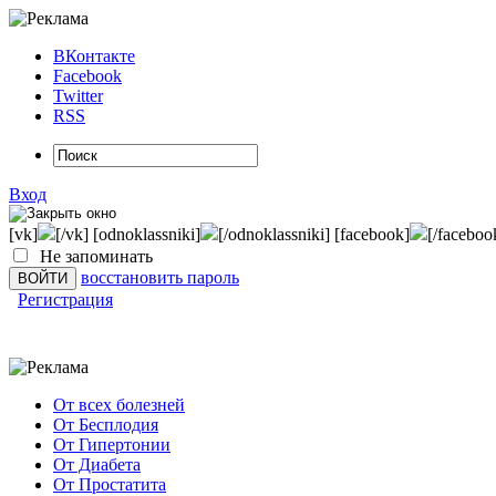
ВКонтакте
Facebook
Twitter
RSS
Вход
[vk]
[/vk] [odnoklassniki]
[/odnoklassniki] [facebook]
[/faceboo
Не запоминать
восстановить пароль
Регистрация
От всех болезней
От Бесплодия
От Гипертонии
От Диабета
От Простатита