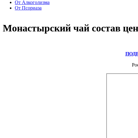
От Алкоголизма
От Псориаза
Монастырский чай состав це
ПОД
Ро