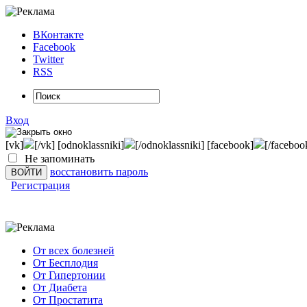
ВКонтакте
Facebook
Twitter
RSS
Вход
[vk]
[/vk] [odnoklassniki]
[/odnoklassniki] [facebook]
[/faceboo
Не запоминать
восстановить пароль
Регистрация
От всех болезней
От Бесплодия
От Гипертонии
От Диабета
От Простатита