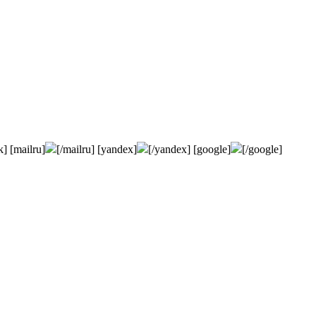
k] [mailru]
[/mailru] [yandex]
[/yandex] [google]
[/google]